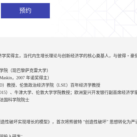
预约
5 年诺贝尔经济学奖得主，当代内生增长理论与创新经济学的核心奠基人，与彼得・豪伊
学院（现巴黎萨克雷大学）
kin，2007 年诺奖得主）
AD）教授、伦敦政治经济学院（LSE）百年经济学教授
2015）、牛津大学、伦敦大学学院教授；欧洲复兴开发银行副首席经济学家（
法国科学院院士
过创造性破坏实现增长的模型》，首次将熊彼特 “创造性破坏” 思想转化
润投入研发；