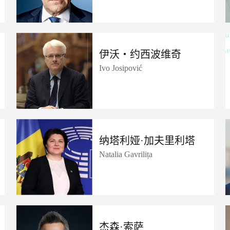
伊沃・约西波维奇
Ivo Josipović
纳塔利娅·加夫里利塔
Natalia Gavrilița
杰森·索萨