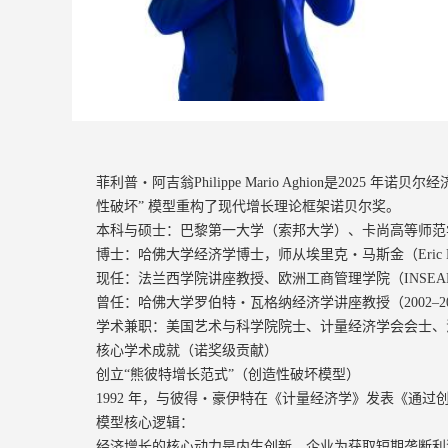
菲利普・阿吉翁Philippe Mario Aghion是202
性破坏” 模型重构了现代增长理论框架诺贝尔奖。
本科与硕士：巴黎第一大学（索邦大学）、卡尚高等师范
博士：哈佛大学经济学博士，师从埃里克・马斯金（Eric Mas
现任：法兰西学院讲座教授、欧洲工商管理学院（INSE
曾任：哈佛大学罗伯特・瓦格纳经济学讲座教授（2002–
学术兼职：美国艺术与科学院院士、计量经济学会会士、
核心学术成就（诺奖级贡献）
创立“熊彼特增长范式”（创造性破坏模型）
1992 年，与彼得・豪伊特在《计量经济学》发表《通
模型核心逻辑：
经济增长的核心动力是内生创新，企业为获取短期垄断利