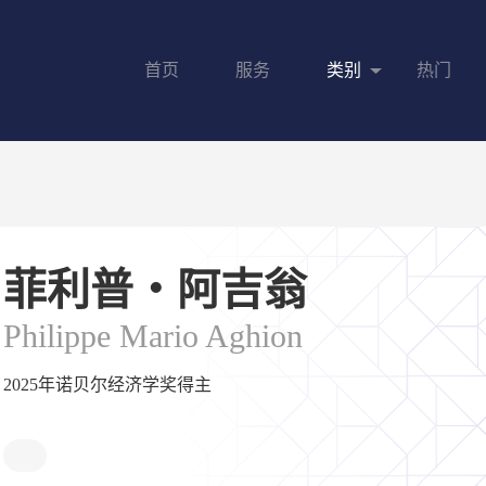
首页
服务
类别
热门
菲利普・阿吉翁
Philippe Mario Aghion
2025年诺贝尔经济学奖得主