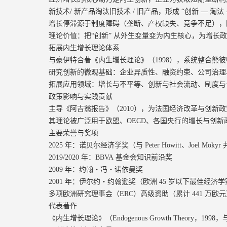
新技术/ 新产品淘汰旧技术 / 旧产品，形成 “创新 — 淘汰
增长停滞源于制度障碍（垄断、产权缺失、竞争不足），阻
理论价值：把“创新” 从外生变量变为内生核心，为增长
拓展内生增长理论体系
与豪伊特合著《内生增长理论》（1998），系统整合熊
研究创新的微观基础：企业异质性、融资约束、公司治理
拓展应用领域：增长与不平等、创新与社会流动、制度与
政策影响与实践贡献
主导《阿吉翁报告》（2010），为法国经济改革与创新
其理论被广泛用于欧盟、OECD、各国央行的增长与创
主要荣誉与奖项
2025 年：诺贝尔经济学奖（与 Peter Howitt、Joel
2019/2020 年：BBVA 基金会知识前沿奖
2009 年：约翰・冯・诺依曼奖
2001 年：伊尔约・约翰逊奖（欧洲 45 岁以下最佳经济
多项欧洲研究理事会（ERC）高级资助（累计 441 万欧元
代表著作
《内生增长理论》（Endogenous Growth Theory，1998，与 