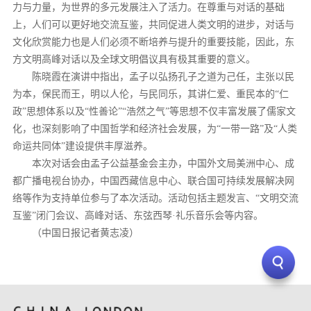
力与力量，为世界的多元发展注入了活力。在尊重与对话的基础
上，人们可以更好地交流互鉴，共同促进人类文明的进步，对话与
文化欣赏能力也是人们必须不断培养与提升的重要技能，因此，东
方文明高峰对话以及全球文明倡议具有极其重要的意义。
陈晓霞在演讲中指出，孟子以弘扬孔子之道为己任，主张以民
为本，保民而王，明以人伦，与民同乐，其讲仁爱、重民本的“仁
政”思想体系以及“性善论”“浩然之气”等思想不仅丰富发展了儒家文
化，也深刻影响了中国哲学和经济社会发展，为“一带一路”及“人类
命运共同体”建设提供丰厚滋养。
本次对话会由孟子公益基金会主办，中国外文局美洲中心、成
都广播电视台协办，中国西藏信息中心、联合国可持续发展解决网
络等作为支持单位参与了本次活动。活动包括主题发言、“文明交流
互鉴”闭门会议、高峰对话、东弦西琴·礼乐音乐会等内容。
（中国日报记者黄志凌）