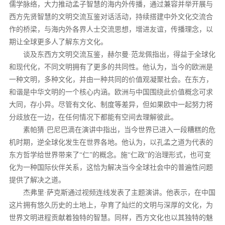
儒学脉络，大力推动孟子智慧的海内外传播，通过兼容并举开展与
西方先贤智慧的文明交流互鉴对话活动，持续搭建中外文化交流合
作的桥梁，与海内外各界人士交流思想，增进友谊，传播理念，以
期让全球更多人了解东方文化。
谈及东西方文明交流互鉴，赫尔曼·范龙佩指出，得益于全球化
和现代化，不同文明拥有了更多的共同性。他认为，当今的欧洲是
一种文明，多种文化，并由一种共同的价值观凝聚社会。在东方，
和谐是中华文明的一个核心内涵。欧洲与中国围绕此价值概念可求
大同，存小异。尽管有文化、制度等差异，但如果欧中一起努力将
分歧放在一边，在任何情况下都能有空间去理解彼此。
素帕猜·巴尼巴滴在演讲中指出，当今世界已进入一段糟糕的危
机时期，逆全球化发生在世界各地。他认为，以孔孟之道为代表的
东方哲学给世界带来了“仁”的概念。施“仁政”的治理形式，也可变
化为一种国际伙伴关系，这恰为解决当今全球社会中的普遍性问题
提供了解决之道。
杰弗里·萨克斯通过视频连线发表了主题演讲。他表示，在中国
这片拥有悠久历史的土地上，孕育了灿烂的文明与深厚的文化，为
世界文明进程贡献着独特的智慧。同样，西方文化也以其独特的魅