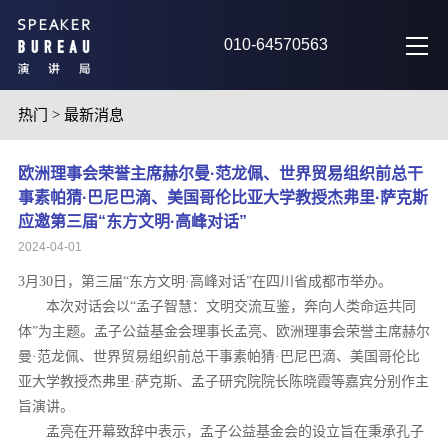
010-64570563
热门
>
最新消息
欧洲理事会荣誉主席赫尔曼·范龙佩、世界贸易组织前总干
事素帕猜·巴尼巴滴、美国哥伦比亚大学教授杰弗里·萨克斯
应邀第三届“东方文明·高峰对话”
2024-04-01
3月30日，第三届“东方文明·高峰对话”在四川省成都市举办。
本次对话会以“孟子智慧：文明交流互鉴，奔向人类命运共同
体”为主题。孟子公益基金会理事长孟亮、欧洲理事会荣誉主席赫尔
曼·范龙佩、世界贸易组织前总干事素帕猜·巴尼巴滴、美国哥伦比
亚大学教授杰弗里·萨克斯、孟子研究院院长陈晓霞等嘉宾分别作主
旨演讲。
孟亮在开幕致辞中表示，孟子公益基金会的设立旨在秉承孔子