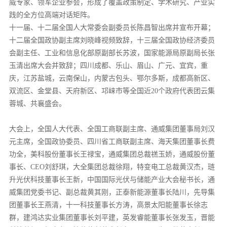
威专家、领军企业参会，形成了覆盖政策制定、学术研究、产业实
践的全方位高端对话矩阵。
十一届、十二届全国人大常委会副委员长陈昌智出席并宣布开幕；
十二届全国政协副主席刘晓峰视频致辞，十三届全国政协经济委员
会副主任、工业和信息化部原副部长苏波，国家能源局原副局长张
玉清出席大会并致辞；四川成都、乐山、眉山、广元、宜宾，重
庆，江苏盐城，云南保山，内蒙古包头、鄂尔多斯，成都高新区、
双流区、金堂县、天府新区、邛崃市等全国近20个政府代表团云集
蓉城、共襄盛会。
大会上，全国人大代表、全国工商联副主席、通威集团董事局刘汉
元主席，全国政协委员、四川省工商联副主席、海天集团董事长费
功全，美科股份董事长王禄宝，通威集团总裁禚玉娇，通威股份董
事长、CEO刘舒琪，大全集团总裁徐翔，特变电工总裁黄汉杰，琏
升光伏科技董事长王新，中国国际光伏与储能产业大会秘书长，通
威集团党委书记、副总裁黄其刚，正泰新能源董事长陆川，先导集
团董事长王燕清，十一科技董事长方涛，高景太阳能董事长徐志
群，建鸿达实业集团董事长刘平建，英发睿能董事长张发玉，晋能