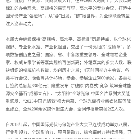
慧、链接产业资源、共商发展大计。在短短四天时间里，大会以高
标准的办会理念、高规格的嘉宾阵容、高水平的专业会议，打造中
国光储产业“强磁场”，从“蓉”出发，“链”接世界，为全球能源转型
注入澎湃动力。
本届大会继续保持“高规格、高水平、高标准”历届特点，以全球化
视野、专业化水准、产业化担当，交出了一份亮眼的“成绩单”，多
项数据创历史之最：国家、省、市各级重要领导、全球领袖企业
家、权威专家学者等嘉宾规格再创新高；外籍嘉宾的参会人数、联
袂组织的权威机构数量，均创历史之最；4天时间举办主会议、各
类平行会议、晚会等共计45场，参会、参展企业5000余家，各类项
目签约总额超330亿元；隆重发布《“破除‘内卷式’竞争 筑牢全球能
源安全基石”成都宣言》、“太阳神”全球光储·中国名片系列大奖隆
重颁发、“2025中国光储节”盛大启幕、全球光储行业新媒体联盟隆
重成立；全球200余家媒体聚焦大会，全网传播量突破2亿人次。
自2018年起，中国国际光伏与储能产业大会已连续成功举办八届，
行业引领力、全球影响力、项目带动力、综合辐射力持续增强，已