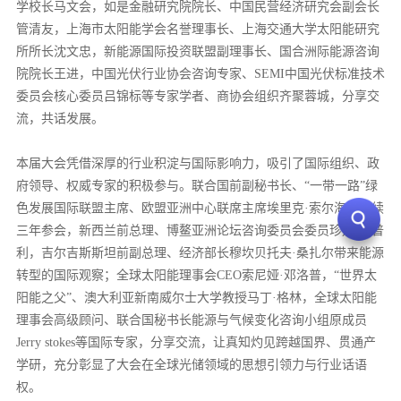
学校长马文会，如是金融研究院院长、中国民营经济研究会副会长
管清友，上海市太阳能学会名誉理事长、上海交通大学太阳能研究
所所长沈文忠，新能源国际投资联盟副理事长、国合洲际能源咨询
院院长王进，中国光伏行业协会咨询专家、SEMI中国光伏标准技术
委员会核心委员吕锦标等专家学者、商协会组织齐聚蓉城，分享交
流，共话发展。
本届大会凭借深厚的行业积淀与国际影响力，吸引了国际组织、政
府领导、权威专家的积极参与。联合国前副秘书长、“一带一路”绿
色发展国际联盟主席、欧盟亚洲中心联席主席埃里克·索尔海姆连续
三年参会，新西兰前总理、博鳌亚洲论坛咨询委员会委员珍妮·希普
利，吉尔吉斯斯坦前副总理、经济部长穆坎贝托夫·桑扎尔带来能源
转型的国际观察；全球太阳能理事会CEO索尼娅·邓洛普，“世界太
阳能之父”、澳大利亚新南威尔士大学教授马丁·格林，全球太阳能
理事会高级顾问、联合国秘书长能源与气候变化咨询小组原成员
Jerry stokes等国际专家，分享交流，让真知灼见跨越国界、贯通产
学研，充分彰显了大会在全球光储领域的思想引领力与行业话语
权。