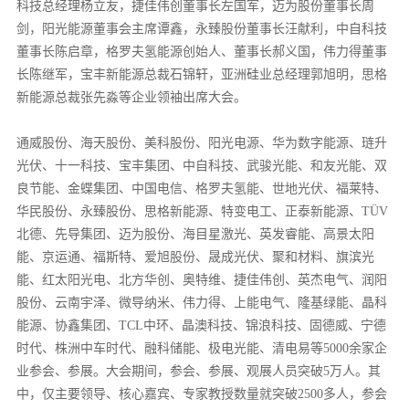
科技总经理杨立友，捷佳伟创董事长左国军，迈为股份董事长周
剑，阳光能源董事会主席谭鑫，永臻股份董事长汪献利，中自科技
董事长陈启章，格罗夫氢能源创始人、董事长郝义国，伟力得董事
长陈继军，宝丰新能源总裁石锦轩，亚洲硅业总经理郭旭明，思格
新能源总裁张先淼等企业领袖出席大会。
通威股份、海天股份、美科股份、阳光电源、华为数字能源、琏升
光伏、十一科技、宝丰集团、中自科技、武骏光能、和友光能、双
良节能、金蝶集团、中国电信、格罗夫氢能、世地光伏、福莱特、
华民股份、永臻股份、思格新能源、特变电工、正泰新能源、TÜV
北德、先导集团、迈为股份、海目星激光、英发睿能、高景太阳
能、京运通、福斯特、爱旭股份、晟成光伏、聚和材料、旗滨光
能、红太阳光电、北方华创、奥特维、捷佳伟创、英杰电气、润阳
股份、云南宇泽、微导纳米、伟力得、上能电气、隆基绿能、晶科
能源、协鑫集团、TCL中环、晶澳科技、锦浪科技、固德威、宁德
时代、株洲中车时代、融科储能、极电光能、清电易等5000余家企
业参会、参展。大会期间，参会、参展、观展人员突破5万人。其
中，仅主要领导、核心嘉宾、专家教授数量就突破2500多人，参会