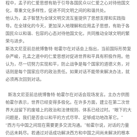
程中，孟子的仁爱思想有助于引导各国民众以仁爱之心对待他国文
化，尊重文化多样性，促进不同文明之间的和谐共处。
他认为，孟子智慧为全球文明交流互鉴提供了思想支撑和实践指
导。在全球化的今天，更加深入地理解和应用孟子思想，有助于各
国民众以和谐、包容的心态对待他国文化，共同推动全球文明的繁
荣与进步。
斯洛文尼亚前总统博鲁特·帕霍尔在对话会上指出，当前国际形势复
杂严峻，孔孟之道中的仁爱思想对促进世界和平具有积极作用。他
认为，尽一切努力实现和平，防止战争是每个国家的道德义务，对
话则是每个国家应尽的政治责任。如果对话不能带来解决办法，就
必须再次回到对话。
斯洛文尼亚前总统博鲁特·帕霍尔在对话会现场发言。主办方供图
帕霍尔表示，世界已经变得多极化。在许多方面，建立在第二次世
界大战留下的废墟上的政治和法律规则、体系已经过时。“眼下的大
问题是，我们是否会以和平的方式尽早、足够成功地改革它。”
“西方与中国之间现在需要更多交流沟通。”帕霍尔说，对话的力量
仍远未耗尽。若通过对话成功解决西方和中国之间尚未解决的根本