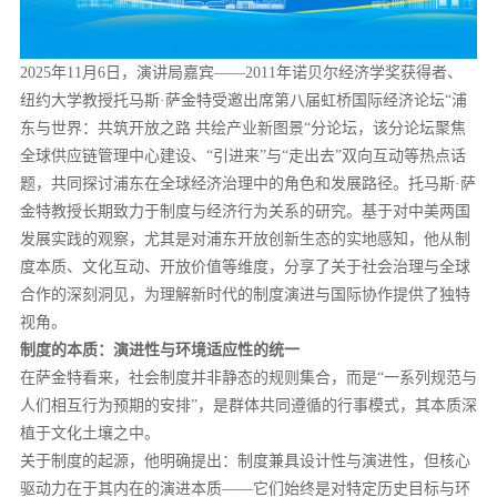
2025年11月6日，演讲局嘉宾——
2011年诺贝尔经济学奖获得者、
纽约大学教授托马斯·萨金特受邀出席
第八届虹桥国际经济论坛“浦
东与世界：共筑开放之路 共绘产业新图景“分论坛，该分论坛聚焦
全球供应链管理中心建设、“引进来”与“走出去”双向互动等热点话
题，共同探讨浦东在全球经济治理中的角色和发展路径。
托马斯·萨
金特教授
长期致力于制度与经济行为关系的研究。基于对中美两国
发展实践的观察，尤其是对浦东开放创新生态的实地感知，他从制
度本质、文化互动、开放价值等维度，分享了关于社会治理与全球
合作的深刻洞见，为理解新时代的制度演进与国际协作提供了独特
视角。
制度的本质：演进性与环境适应性的统一
在萨金特看来，社会制度并非静态的规则集合，而是“一系列规范与
人们相互行为预期的安排”，是群体共同遵循的行事模式，其本质深
植于文化土壤之中。
关于制度的起源，他明确提出：制度兼具设计性与演进性，但核心
驱动力在于其内在的演进本质——它们始终是对特定历史目标与环