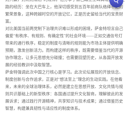
路的经历：坐在大巴车上，他深切感受到五百年前商队络绎不绝的
繁荣景象，这种跨越时空的开放记忆，正是历史留给当代的宝贵财
富。
对比美国当前两党制下治理共识难以形成的困境，萨金特坦言自己
偏爱“有秩序、有规则、有确定性”的社会环境——正如交通信号灯
带来的通行秩序，稳定的制度与清晰的规则能为市场主体提供明确
预期，激发创新活力。而构建这样的秩序，既需要借鉴当代的开源
协作理念，让多元思想充分碰撞；也需要回望历史，从各国开放发
展的经验教训中汲取智慧。
萨金特强调此次中国之行核心是学习。此次论坛展现的开放信念、
制度创新与合作追求，正是对“想法至上”理念的生动实践。在他看
来，未来的全球治理体系，必然是建立在思想开放、文化共情与规
则共识基础上的新型秩序：各国通过提升文化智商，理解彼此的发
展诉求；通过践行开源精神，共享知识与技术成果；通过借鉴历史
智慧，构建兼具韧性与适应性的制度体系。