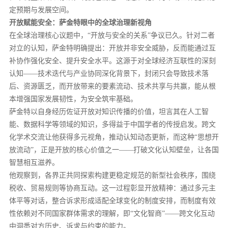
定预期与发展空间。
开放赋能安全：萨金特眼中的全球治理新视角
在全球治理核心议题中，“开放与安全的关系”争议已久。针对二者
对立的认知，萨金特明确提出：开放并非安全威胁，反而能通过互
补协作强化安全、提升安全水平。这源于对全球经济互联性的深刻
认知——技术迭代与产业协同深化背景下，封闭只会导致技术落
后、资源匮乏，而开放带来的要素流动、技术共享与共赢，能从根
本增强国家发展韧性，为安全筑牢基础。
萨金特以自身经历佐证开放对知识传播的价值，坦言其在人工智
能、数据科学等领域的知识，多得益于中国学者的传授启发。跨文
化学术交流让他获得多元视角，推动认知动态更新，而这种“思想开
放流动”，正是开放的核心价值之一——打破文化认知壁垒，让各国
智慧相互滋养。
他观察到，各界正共同探索构建更稳定规范的新型社会秩序，围绕
税收、贸易规则等协商互动。这一过程彰显开放精神：通过多元主
体平等对话，整合诉求形成适配全球变化的制度安排，而制度有效
性依赖对不同国家群体需求的理解，即“文化智商”——跨文化互动
中洞悉对方历史、诉求与约束的能力。